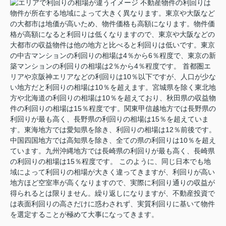
不動産物件の利回りは
物件が所在する地域によって大きく異なります。東京や大阪など
の大都市は地価が高いため、物件価格も高額になります。物件価
格が高額になると利回りは低くなりますので、東京や大阪などの
大都市の収益物件は他の地方と比べると利回りは低いです。東京
の中古マンションの利回りの相場は4％から6％程度で、東京の新
築マンションの利回りの相場は2％から4％程度です。 首都圏エ
リアや京阪神エリアなどの利回りは10％以下ですが、人口が少な
い地方だと利回りの相場は10％を超えます。宮城県を除く東北地
方や北海道の利回りの相場は10％を超えており、秋田県の収益物
件の利回りの相場は15％程度です。関東甲信越地方では長野県の
利回りが最も高く、長野県の利回りの相場は15％を超えていま
す。東海地方では愛知県を除き、利回りの相場は12％前後です。
中国四国地方では高知県を除き、全ての県の利回りは10％を超え
ています。九州沖縄地方では長崎県の利回りが最も高く、長崎県
の利回りの相場は15％程度です。 このように、同じ日本でも地
域によって利回りの相場が大きく違ってきますが、利回りが高い
地方ほど空室率が高くなりますので、実際に利回り通りの収益が
得られるとは限りません。繰り返しになりますが、不動産投資で
は表面利回りの高さだけに惑わされず、実質利回りに基いて物件
を選定することが極めて大事になってきます。