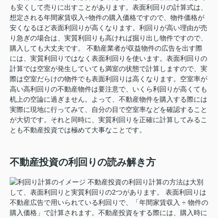
も安くして売りに出すことがあります。表面利回りの計算式は、
想定される年間家賃収入÷物件の購入価格ですので、物件価格が
安くなるほど表面利回りが高くなります。利回りが高い理由が売
り急ぎの場合は、実質利回りも高ければ掘り出し物件ですので、
購入しても大丈夫です。 不動産業者が収益物件の広告を出す際
には、実質利回りではなく表面利回りを使います。表面利回りの
計算では空室が発生していても満室の状態で計算しますので、実
際は空室だらけの物件でも表面利回りは高くなります。空室率が
高い高利回りの不動産物件は要注意で、いくら利回りが高くても
机上の空論に過ぎません。よって、不動産物件を購入する際には
実際に現地に行ってみて、自分の目で空室率などを確認すること
が大切です。それと同時に、実質利回りを正確に計算してみるこ
とも不動産投資では極めて大事なことです。
不動産投資の利回りの読み解き方
不動産投資の利回り計算の方法は大別
して、表面利回りと実質利回りの2つがあります。 表面利回りは
不動産広告で用いられている利回りで、「年間家賃収入 ÷ 物件の
購入価格」で計算されます。不動産投資をする際には、購入時に