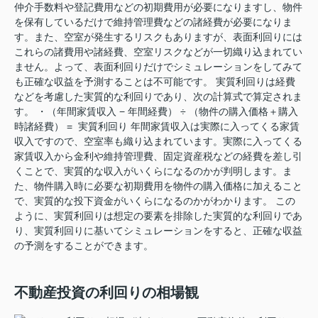
仲介手数料や登記費用などの初期費用が必要になりますし、物件
を保有しているだけで維持管理費などの諸経費が必要になりま
す。また、空室が発生するリスクもありますが、表面利回りには
これらの諸費用や諸経費、空室リスクなどが一切織り込まれてい
ません。よって、表面利回りだけでシミュレーションをしてみて
も正確な収益を予測することは不可能です。 実質利回りは経費
などを考慮した実質的な利回りであり、次の計算式で算定されま
す。 ・（年間家賃収入 − 年間経費） ÷ （物件の購入価格＋購入
時諸経費） = 実質利回り 年間家賃収入は実際に入ってくる家賃
収入ですので、空室率も織り込まれています。実際に入ってくる
家賃収入から金利や維持管理費、固定資産税などの経費を差し引
くことで、実質的な収入がいくらになるのかが判明します。ま
た、物件購入時に必要な初期費用を物件の購入価格に加えること
で、実質的な投下資金がいくらになるのかがわかります。 この
ように、実質利回りは想定の要素を排除した実質的な利回りであ
り、実質利回りに基いてシミュレーションをすると、正確な収益
の予測をすることができます。
不動産投資の利回りの相場観