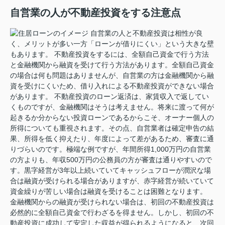
自営業の人が不動産投資をする注意点
自営業の人と不動産投資は相性が良
く、メリットが多い一方「ローンが借りにくい」という大きな壁
もあります。 不動産投資をするには、全額自己資金で行う方法
と金融機関から融資を受けて行う方法があります。全額自己資金
の場合は何も問題はありませんが、自営業の方は金融機関から融
資を受けにくいため、借り入れによる不動産投資ができない場合
があります。 不動産投資のローン返済は、家賃収入で返してい
くものですが、金融機関はそうは考えません。将来に渡って何が
起きるか分からない投資ローンであるからこそ、オーナー個人の
所得についても重視されます。その点、自営業者は確定申告の結
果、所得を低く抑えたり、年度によって差があるため、審査に通
りづらいのです。極端な例ですが、年間所得1,000万円の自営業
の方よりも、年収500万円の公務員の方が審査は通りやすいので
す。黒字経営が3年以上続いていてキャッシュフローが潤沢な場
合は融資が受けられる場合がありますが、赤字経営が続いていて
資金繰りが苦しい場合は融資を受けることは困難となります。
金融機関からの融資が受けられない場合は、初回の不動産投資は
必然的に全額自己資金で行わざるを得ません。しかし、初回の不
動産投資に成功して安定した収益が得られるようになると、次回