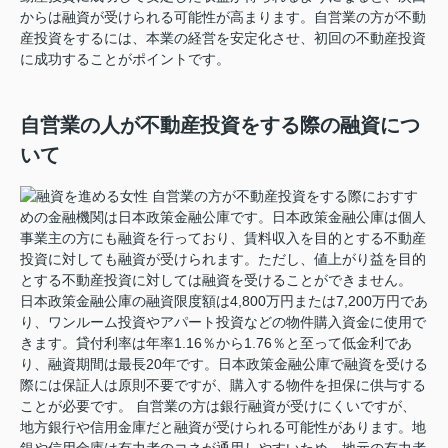
からは融資が受けられる可能性が高まります。自営業の方が不動
産投資をするには、本業の経営を安定化させ、初回の不動産投資
に成功することがポイントです。
自営業の人が不動産投資をする際の融資につ
いて
自営業の方が不動産投資をする際におすす
めの金融機関は日本政策金融公庫です。日本政策金融公庫は個人
事業主の方にも融資を行っており、賃料収入を目的とする不動産
投資に対しても融資が受けられます。ただし、値上がり益を目的
とする不動産投資に対しては融資を受けることができません。
日本政策金融公庫の融資限度額は4,800万円または7,200万円であ
り、ワンルーム投資やアパート投資などの物件購入資金に使用で
きます。貸付利率は年率1.16％から1.76％と至って低金利であ
り、融資期間は最長20年です。日本政策金融公庫で融資を受ける
際には保証人は原則不要ですが、購入する物件を担保に供与する
ことが必要です。 自営業の方は銀行融資が受けにくいですが、
地方銀行や信用金庫だと融資が受けられる可能性があります。地
銀や信用金庫は有力者のコネが通用しやすいため、地元の有力者