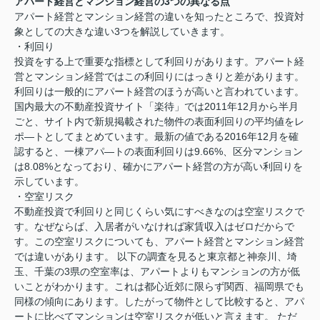
アパート経営とマンション経営の3つの異なる点
アパート経営とマンション経営の違いを知ったところで、投資対
象としての大きな違い3つを解説していきます。
・利回り
投資をする上で重要な指標として利回りがあります。アパート経
営とマンション経営ではこの利回りにはっきりと差があります。
利回りは一般的にアパート経営のほうが高いと言われています。
国内最大の不動産投資サイト「楽待」では2011年12月から半月
ごと、サイト内で新規掲載された物件の表面利回りの平均値をレ
ポ―トとしてまとめています。最新の値である2016年12月を確
認すると、一棟アパ―トの表面利回りは9.66%、区分マンション
は8.08%となっており、確かにアパート経営の方が高い利回りを
示しています。
・空室リスク
不動産投資で利回りと同じくらい気にすべきなのは空室リスクで
す。なぜならば、入居者がいなければ家賃収入はゼロだからで
す。この空室リスクについても、アパート経営とマンション経営
では違いがあります。 以下の調査を見ると東京都と神奈川、埼
玉、千葉の3県の空室率は、アパートよりもマンションの方が低
いことがわかります。これは都心近郊に限らず関西、福岡県でも
同様の傾向にあります。したがって物件として比較すると、アパ
ートに比べてマンションは空室リスクが低いと言えます。 ただ