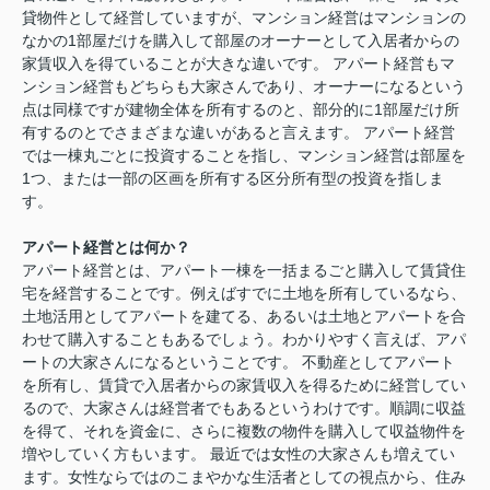
貸物件として経営していますが、マンション経営はマンションの
なかの1部屋だけを購入して部屋のオーナーとして入居者からの
家賃収入を得ていることが大きな違いです。 アパート経営もマ
ンション経営もどちらも大家さんであり、オーナーになるという
点は同様ですが建物全体を所有するのと、部分的に1部屋だけ所
有するのとでさまざまな違いがあると言えます。 アパート経営
では一棟丸ごとに投資することを指し、マンション経営は部屋を
1つ、または一部の区画を所有する区分所有型の投資を指しま
す。
アパート経営とは何か？
アパート経営とは、アパート一棟を一括まるごと購入して賃貸住
宅を経営することです。例えばすでに土地を所有しているなら、
土地活用としてアパートを建てる、あるいは土地とアパートを合
わせて購入することもあるでしょう。わかりやすく言えば、アパ
ートの大家さんになるということです。 不動産としてアパート
を所有し、賃貸で入居者からの家賃収入を得るために経営してい
るので、大家さんは経営者でもあるというわけです。順調に収益
を得て、それを資金に、さらに複数の物件を購入して収益物件を
増やしていく方もいます。 最近では女性の大家さんも増えてい
ます。女性ならではのこまやかな生活者としての視点から、住み