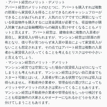
・アパート経営のメリット・デメリット
アパート経営のメリットのひとつに、アパートを購入すれば複数
の部屋から家賃収入を得ることができるためキャッシュフローが
できることがあげられます。人気のエリアですでに満室になって
いる収益物件を購入するには資金調達が必要でも、収益物件が購
入対象であれば金融機関からの融資も受けやすくなることもメリ
ットと言えます。 アパート経営は、建物全体に複数の入居者が
居住し、家賃収入が得られますが、マンション経営は1部屋の所
有となり、借り手が見つからず未入居や退去によって家賃収入が
ないことも想定されます。その点ではアパート経営は複数の入居
者から家賃収入が入ってくることを考えるとリスクはやや小さい
と言えるでしょう。
・マンション経営のメリット・デメリット
マンション経営では空室になった場合の賃貸収入はゼロになって
しまうとも考えられます。マンション経営は少ない自己資金でも
スタート可能とはいえ、入居者が常にある状態でなければ収入は
得られません。不動産仲介業者や、管理会社の選び方によっても
メリットやデメリットの大きさは変わってくることもあります。
マンション経営は不動産仲介業者や管理会社をしっかり検討する
ことも収益物件の大家さんやオーナーになれるかどうかを大きく
分けてしまうこともあります。