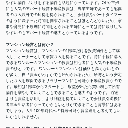
やすい物件づくりをする物件も話題になっています。OLや主婦
にも人気のアパート経営不動産投資は、専業主婦であっても配偶
者の収入以外での所得を得られること、会社員やパートタイマー
のように決まった時間を拘束されることはほとんどないため、家
事や育児に不規則に時間をとられる主婦にとっては特に取り組み
やすいのもアパート経営の魅力となっているようです。
マンション経営とは何か？
マンション経営は、マンションの1部屋だけを投資物件として購
入し、オーナーとして家賃収入を得ることです。特に手軽に購入
できるワンルームマンションの投資は初心者にも人気の不動産投
資のひとつです。 ワンルームマンションは価格も高くないもの
が多く、自己資金がわずかでも始められるため、給与という安定
した収入を確保できるサラリーマンにも可能な不動産投資なので
す。最初は1部屋からスタートし、収益が出たら買い増して所有
物件を増やしていくこともできることも魅力のようです。 貯蓄
よりも資産を活用し、より利益を得ていくことで会社員引退後に
者年金生活者になってからもゆとりができることも背景にはある
でしょう。人生100年時代への持続可能な資産運用と考えてもい
いかもしれません。