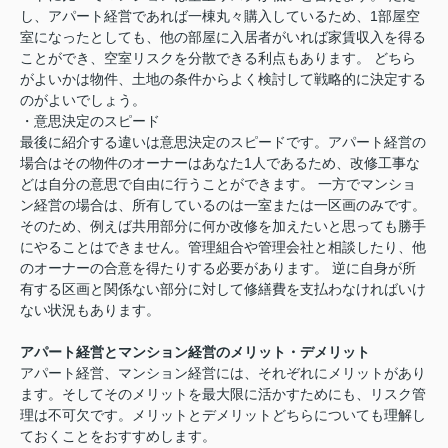
し、アパート経営であれば一棟丸々購入しているため、1部屋空
室になったとしても、他の部屋に入居者がいれば家賃収入を得る
ことができ、空室リスクを分散できる利点もあります。 どちら
がよいかは物件、土地の条件からよく検討して戦略的に決定する
のがよいでしょう。
・意思決定のスピード
最後に紹介する違いは意思決定のスピードです。アパート経営の
場合はその物件のオーナーはあなた1人であるため、改修工事な
どは自分の意思で自由に行うことができます。 一方でマンショ
ン経営の場合は、所有しているのは一室または一区画のみです。
そのため、例えば共用部分に何か改修を加えたいと思っても勝手
にやることはできません。管理組合や管理会社と相談したり、他
のオーナーの合意を得たりする必要があります。 逆に自身が所
有する区画と関係ない部分に対して修繕費を支払わなければいけ
ない状況もあります。
アパート経営とマンション経営のメリット・デメリット
アパート経営、マンション経営には、それぞれにメリットがあり
ます。そしてそのメリットを最大限に活かすためにも、リスク管
理は不可欠です。メリットとデメリットどちらについても理解し
ておくことをおすすめします。