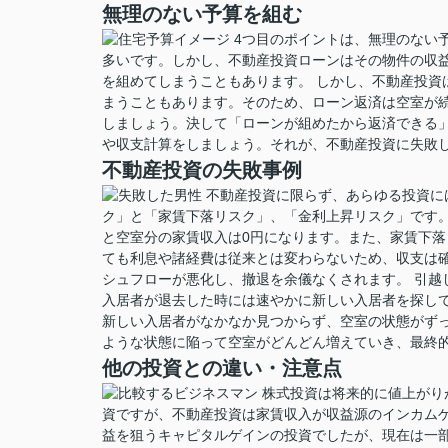
無理のない予算を組む
4つ目のポイントは、無理のない
多いです。しかし、不動産投資ローンはその物件の収
を組めてしまうこともあります。 しかし、不動産投資
まうこともあります。そのため、ローン返済は空室が
しましょう。決して「ローンが組めたから返済できる」
や収支計算をしましょう。それが、不動産投資に失敗
不動産投資の失敗事例
不動産投資に限らず、あらゆる投資に
ク」と「家賃下落リスク」、「金利上昇リスク」です
と空室分の家賃収入は0円になります。また、家賃下
ても利息や諸経費は従来とは変わらないため、収支は
シュフローが悪化し、撤退を余儀なくされます。 引越
入居者が退去した時には速やかに新しい入居者を探し
新しい入居者がなかなか見つからず、空室の状態がず
ような状態に陥って空室がどんどん増えていき、最終
他の投資との違い・注意点
株式投資は将来的に値上がり
資ですが、不動産投資は家賃収入が収益源のインカム
益を狙うキャピタルゲインの投資でしたが、現在は一