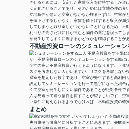
させるためには、安定した家賃収入を維持するしか道は
安定化させることであり、そのためには立地条件の良
立地条件が悪いと空室がなかなか埋まらずに、空室が
を値下げするしかなく、家賃を値下げすると収入が減少
してしまうと取り返しがつかないことになるため、不
利回りの高さだけに目が眩むと物件の選定を誤ってし
が発生してもすぐに埋まるかどうかを確認することが
不動産投資ローンのシミュレーション
不動産投資をする際に
が、不動産投資ローンのシミュレーションをする際には
全性の高い不動産投資が行えるようになります。 不動
スクを考慮しない人がいますが、リスクを考慮しない
満室を想定した数字であり、空室が発生すると高利回り
設定してシミュレーションを行って黒字になった場合
くて空室が発生しにくい物件であることが絶対条件で
入は見送って違う物件を探すことが望ましいです。空室
い条件に耐えられるようでなければ、不動産投資の確
まとめ
いかがでしょうか？ 不動産投
失敗事例も徹底的に分析することに尽きます。失敗事
が不動産投資を成功へと導いてくれるでしょう。