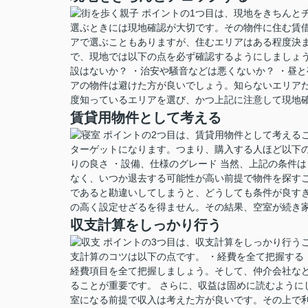
ポイントの1つ目は、現地をきちんと
選ぶときには現地確認が大切です。その物件に住む賃
アで選ぶこともありますが、住むエリアはある程度決ま
で、現地では以下の点を必ず確認するようにしましょう
設はないか？ ・治安や騒音などは悪くないか？ ・昼
アの物件は避けた方が良いでしょう。知らないエリア
度知っているエリアを選び、かつ上記に注意して現地
賃貸用物件として考える
ポイントの2つ目は、賃貸用物件として考える
ターゲットになります。つまり、購入する人ほど以下の
りの良さ ・設備、仕様のグレード 当然、上記の条件
なく、いつか退去する可能性が高い前提で物件を探すこ
であると勘違いしてしまうと、どうしても条件が良す
の高く設定せざるを得ません。その結果、空室が続き
収支計算をしっかり行う
ポイントの3つ目は、収支計算をしっかり行う
支計算のコツは以下の点です。 ・経費を全て把握する
経費項目を全て把握しましょう。そして、仲介会社な
ることが重要です。 さらに、収益は固めに読むように
室になる前提で収入は考えた方が良いです。その上で