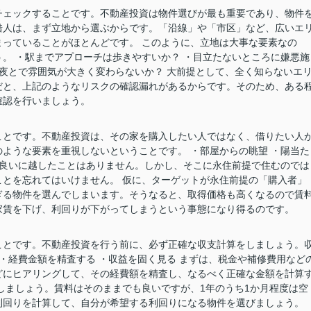
チェックすることです。不動産投資は物件選びが最も重要であり、物件
借人は、まず立地から選ぶからです。「沿線」や「市区」など、広いエ
っていることがほとんどです。 このように、立地は大事な要素なの
。 ・駅までアプローチは歩きやすいか？ ・目立たないところに嫌悪施
と夜とで雰囲気が大きく変わらないか？ 大前提として、全く知らないエ
だと、上記のようなリスクの確認漏れがあるからです。そのため、ある
確認を行いましょう。
ことです。不動産投資は、その家を購入したい人ではなく、借りたい人
ような要素を重視しないということです。 ・部屋からの眺望 ・陽当た
は良いに越したことはありません。しかし、そこに永住前提で住むのでは
とを忘れてはいけません。 仮に、ターゲットが永住前提の「購入者」
ぎる物件を選んでしまいます。そうなると、取得価格も高くなるので賃
家賃を下げ、利回りが下がってしまうという事態になり得るのです。
ことです。不動産投資を行う前に、必ず正確な収支計算をしましょう。
 ・経費金額を精査する ・収益を固く見る まずは、税金や補修費用など
どにヒアリングして、その経費額を精査し、なるべく正確な金額を計算
しましょう。賃料はそのままでも良いですが、1年のうち1か月程度は空
利回りを計算して、自分が希望する利回りになる物件を選びましょう。