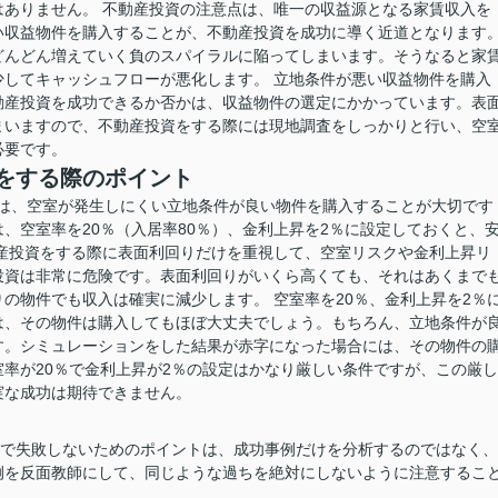
ありません。 不動産投資の注意点は、唯一の収益源となる家賃収入を
い収益物件を購入することが、不動産投資を成功に導く近道となります
どんどん増えていく負のスパイラルに陥ってしまいます。そうなると家
してキャッシュフローが悪化します。 立地条件が悪い収益物件を購入
動産投資を成功できるか否かは、収益物件の選定にかかっています。表
まいますので、不動産投資をする際には現地調査をしっかりと行い、空
必要です。
をする際のポイント
は、空室が発生しにくい立地条件が良い物件を購入することが大切です
、空室率を20％（入居率80％）、金利上昇を2％に設定しておくと、
産投資をする際に表面利回りだけを重視して、空室リスクや金利上昇リ
投資は非常に危険です。表面利回りがいくら高くても、それはあくまで
の物件でも収入は確実に減少します。 空室率を20％、金利上昇を2％
は、その物件は購入してもほぼ大丈夫でしょう。もちろん、立地条件が
す。シミュレーションをした結果が赤字になった場合には、その物件の
率が20％で金利上昇が2％の設定はかなり厳しい条件ですが、この厳し
実な成功は期待できません。
資で失敗しないためのポイントは、成功事例だけを分析するのではなく、
例を反面教師にして、同じような過ちを絶対にしないように注意するこ