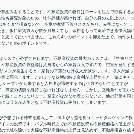
予算組みをすることです。不動産投資の物件はローンを組んで取得する
益性も審査対象のため、物件評価が高ければ、自分の身の丈以上のロー
はあくまで投資なので、空室や家賃下落リスクがあり、赤字になってし
続き、仮に家賃収入が数か月無くても、余裕をもって返済できる借入額
と思ってはいけません。 これら4つのポイントを抑えた上で、物件探
しないためのポイントです。
はリスクが必ず存在します。不動産投資の最大のリスクは、「空室リス
。不動産投資の収益源は入居者からの家賃収入ですので、空室が発生す
落リスクが発生すると、家賃の下落分だけ収入が減少します。収入が減っ
確実に悪化します。このような状態の時に金利が上昇すると一気にキャ
しシーズンが到来すると入居者が退去するのは仕方のないことですが、
て、満室の状態を維持しなければなりません。しかし、立地条件が悪い
っと続くことになります。空室がなかなか埋まらないと、他の部屋も同
的には収支が赤字となり不動産投資は失敗してしまいます。
が予想される株式を購入して、値上がり益を狙うキャピタルゲインの投
ゲインの投資です。バブル時代までは不動産投資も不動産価格の値上が
部の地域を除いて大幅な不動産価格の上昇は見込めず、不動産投資を成