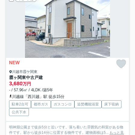
NEW
川越市霞ケ関東
霞ヶ関東中古戸建
3,680
万円
- / 57.96㎡ / 4LDK /築5年
川越線「西川越」駅 徒歩15分
駐車2台可
都市ガス
ガスコンロ
追焚機能浴室
床下収納
公共下水
明神淵公園まで徒歩5分と近いです。落ち着いた雰囲気の和室がある物
件です。駅から徒歩14分に位置する物件です。建物面積は5...
もっと見