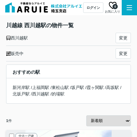
0
ログイン
お気に入り
川越線 西川越駅の物件一覧
西川越駅
変更
販売中
変更
おすすめの駅
新河岸駅
/
上福岡駅
/
東松山駅
/
坂戸駅
/
霞ヶ関駅
/
高坂駅
/
北坂戸駅
/
西川越駅
/
的場駅
1
件
中古一戸建