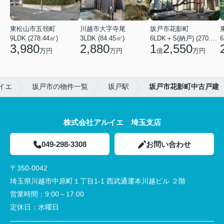
東松山市五領町
川越市大字寺尾
坂戸市花影町
9LDK (278.44㎡)
3LDK (84.45㎡)
6LDK＋S(納戸) (270.68㎡)
3,980
2,880
1
2,550
万円
万円
億
万円
イエ
坂戸市の物件一覧
坂戸駅
坂戸市花影町中古戸建
株式会社アルイエ 埼玉支店
049-298-3308
お問い合わせ
〒350-0042
埼玉県川越市中原町１丁目1-1 西武通運本川越ビル ２階
営業時間：
9:00～17:00
定休日：
水曜日