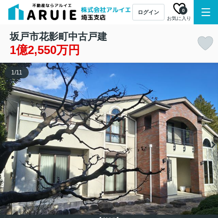
0
ログイン
お気に入り
坂戸市花影町中古戸建
1億2,550万円
1
/
11