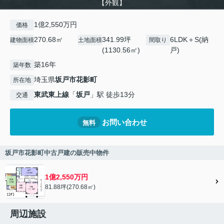
【外観】
1億2,550万円
価格
270.68㎡
341.99坪
6LDK＋S(納
建物面積
土地面積
間取り
(1130.56㎡)
戸)
築16年
築年数
埼玉県
坂戸市
花影町
所在地
東武東上線
「
坂戸
」駅 徒歩13分
交通
お問い合わせ
無料
坂戸市花影町中古戸建の販売中物件
1億2,550万円
81.88坪(270.68㎡)
周辺施設