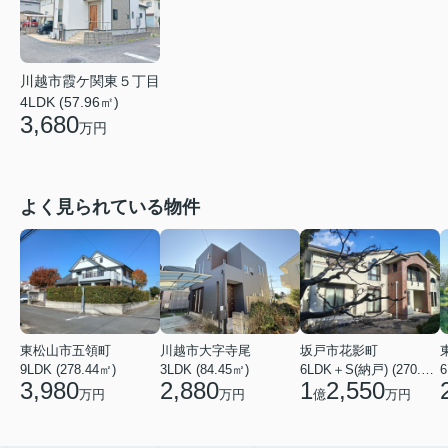
川越市霞ケ関東５丁目
4LDK (57.96㎡)
3,680
万円
よく見られている物件
東松山市五領町
川越市大字寺尾
坂戸市花影町
9LDK (278.44㎡)
3LDK (84.45㎡)
6LDK＋S(納戸) (270.68㎡)
3,980
2,880
1
2,550
万円
万円
億
万円