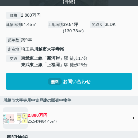
【外観】
2,880万円
価格
84.45㎡
39.54坪
3LDK
建物面積
土地面積
間取り
(130.73㎡)
築9年
築年数
埼玉県
川越市
大字寺尾
所在地
東武東上線
「
新河岸
」駅 徒歩17分
交通
東武東上線
「
上福岡
」駅 徒歩25分
お問い合わせ
無料
川越市大字寺尾中古戸建の販売中物件
2,880万円
25.54坪(84.45㎡)