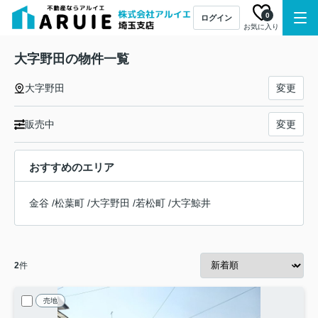
0
ログイン
お気に入り
大字野田の物件一覧
大字野田
変更
販売中
変更
おすすめのエリア
金谷
/
松葉町
/
大字野田
/
若松町
/
大字鯨井
2
件
売地