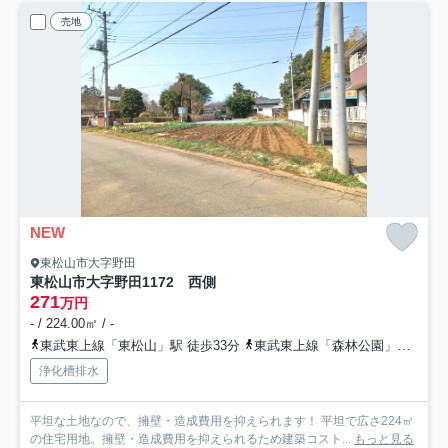
売地
NEW
東松山市大字野田
東松山市大字野田1172 西側
271
万円
- / 224.00㎡ / -
東武東上線「東松山」駅 徒歩33分
東武東上線「森林公園」駅 徒歩37分
浄化槽排水
平坦な土地なので、擁壁・造成費用を抑えられます！ 平坦で広さ224㎡
の住宅用地。擁壁・造成費用を抑えられるため建築コスト...
もっと見る