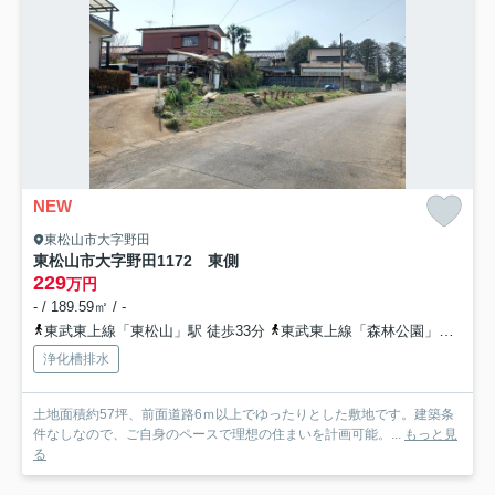
NEW
東松山市大字野田
東松山市大字野田1172 東側
229
万円
- / 189.59㎡ / -
東武東上線「東松山」駅 徒歩33分
東武東上線「森林公園」駅 徒歩37分
浄化槽排水
土地面積約57坪、前面道路6ｍ以上でゆったりとした敷地です。建築条
件なしなので、ご自身のペースで理想の住まいを計画可能。...
もっと見
る