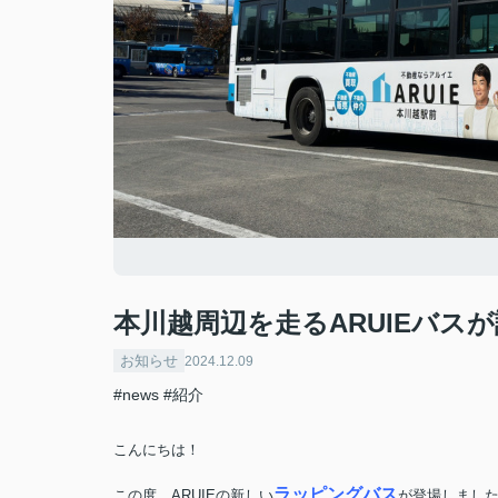
本川越周辺を走るARUIEバス
お知らせ
2024.12.09
#news
#紹介
こんにちは！
ラッピングバス
この度、ARUIEの新しい
が登場しまし