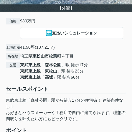
【外観】
980万円
価格
支払いシミュレーション
41.50坪(137.21㎡)
土地面積
埼玉県
東松山市
松葉町
４丁目
所在地
東武東上線
「
森林公園
」駅 徒歩17分
交通
東武東上線
「
東松山
」駅 徒歩23分
東武東上線
「
高坂
」駅 徒歩66分
セールスポイント
東武東上線「森林公園」駅から徒歩17分の住宅街！ 建築条件な
し！
お好きなハウスメーカーや工務店で自由に建てられます。理想の
間取りを叶えたい方にもピッタリです。
ポイント