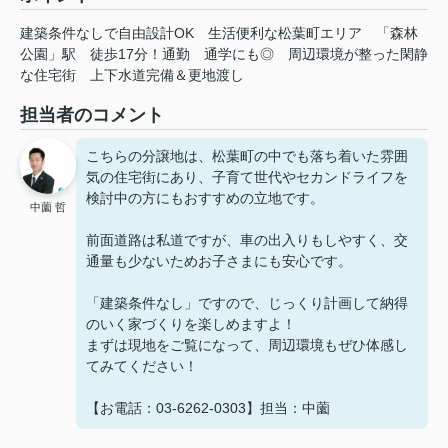
建築条件なしで自由設計OK
生活便利な松葉町エリア
「森林
公園」駅
徒歩17分！通勤
通学にも◎
周辺環境が整った閑静
な住宅街
上下水道完備＆更地渡し
担当者のコメント
こちらの分譲地は、松葉町の中でも落ち着いた雰囲
気の住宅街にあり、子育て世代やセカンドライフを
検討中の方にもおすすめの立地です。
中薗 哲
前面道路は私道ですが、車の出入りもしやすく、交
通量も少ないためお子さまにも安心です。
「建築条件なし」ですので、じっくり計画して納得
のいく家づくりを楽しめますよ！
まずは現地をご覧になって、周辺環境もぜひ体感し
てみてください！
【お電話：03-6262-0303】担当：中薗