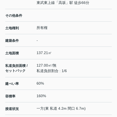
東武東上線
「
高坂
」駅 徒歩66分
その他条件
所有権
土地権利
-
建築条件
137.21㎡
土地面積
127.00㎡/無
私道負担面積 /
セットバック
私道負担割合 : 1/6
60%
建ぺい率
160%
容積率
一方(東 私道 4.2m 間口 6.7m)
接道状況