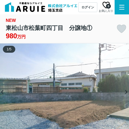
0
ログイン
お気に入り
NEW
東松山市松葉町四丁目 分譲地①
980
万円
1
/
5