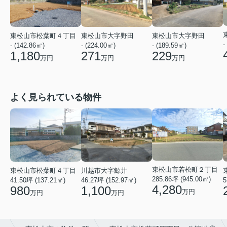
東松山市松葉町４丁目
東松山市大字野田
東松山市大字野田
-
- (142.86㎡)
- (224.00㎡)
- (189.59㎡)
1,180
271
229
万円
万円
万円
よく見られている物件
東松山市若松町２丁目
東松山市松葉町４丁目
川越市大字鯨井
285.86坪 (945.00㎡)
41.50坪 (137.21㎡)
46.27坪 (152.97㎡)
5
4,280
980
1,100
万円
万円
万円